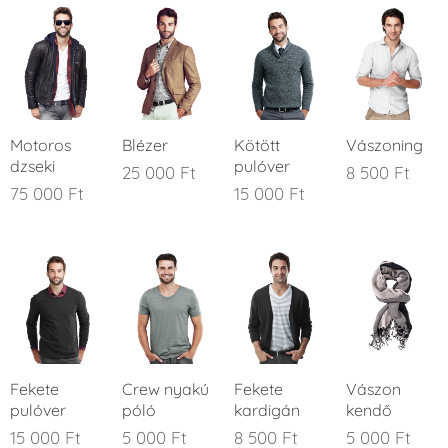
Motoros
Blézer
Kötött
Vászoning
dzseki
pulóver
25 000
Ft
8 500
Ft
75 000
Ft
15 000
Ft
Fekete
Crew nyakú
Fekete
Vászon
pulóver
póló
kardigán
kendő
15 000
Ft
5 000
Ft
8 500
Ft
5 000
Ft