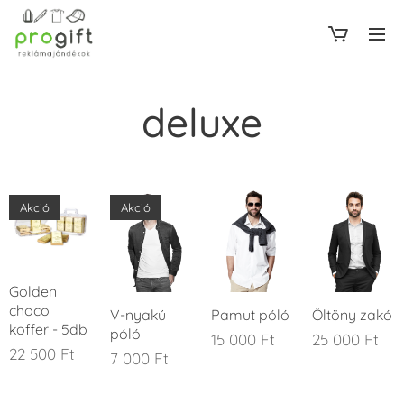
deluxe
Akció
Akció
Golden
choco
V-nyakú
Pamut póló
Öltöny zakó
koffer - 5db
póló
15 000
Ft
25 000
Ft
22 500
Ft
7 000
Ft