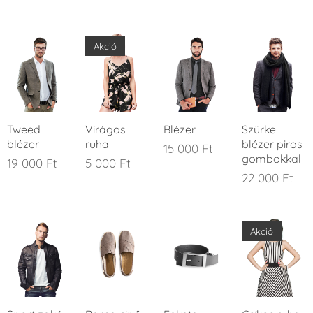
Akció
Tweed
Virágos
Blézer
Szürke
blézer
ruha
blézer piros
15 000
Ft
gombokkal
19 000
Ft
5 000
Ft
22 000
Ft
Akció