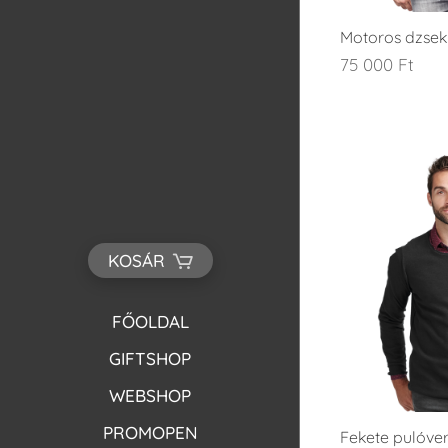
Motoros dzsek
75 000
Ft
KOSÁR
FŐOLDAL
GIFTSHOP
WEBSHOP
PROMOPEN
Fekete pulóve