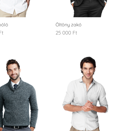
póló
Öltöny zakó
Ft
25 000
Ft