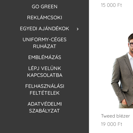
15 000
Ft
GO GREEN
REKLÁMCSOKI
EGYEDI AJÁNDÉKOK
UNIFORMY-CÉGES
RUHÁZAT
EMBLÉMÁZÁS
LÉPJ VELÜNK
KAPCSOLATBA
FELHASZNÁLÁSI
FELTÉTELEK
ADATVÉDELMI
SZABÁLYZAT
Tweed blézer
19 000
Ft