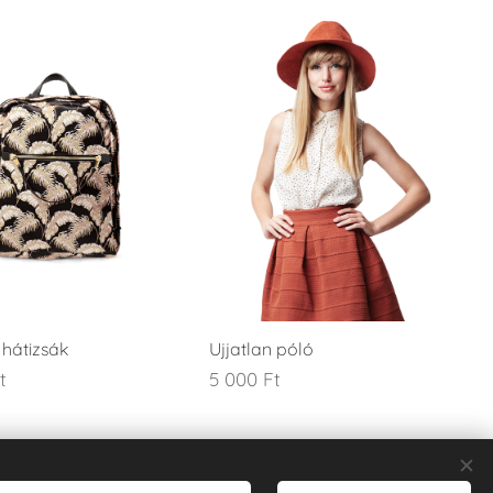
 hátizsák
Ujjatlan póló
t
5 000
Ft