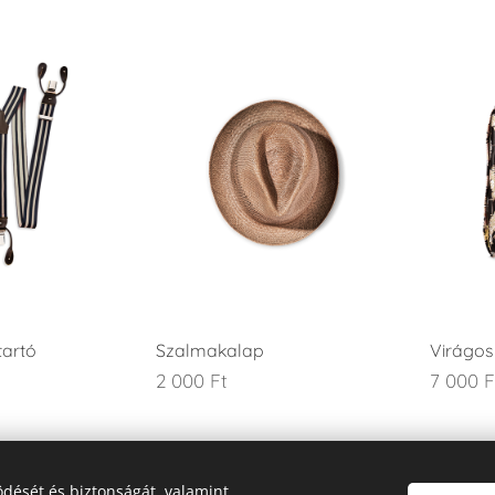
tartó
Szalmakalap
Virágos
2 000
Ft
7 000
F
Következő
dését és biztonságát, valamint