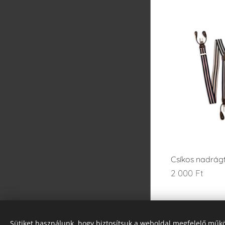
Csíkos nadrág
2 000
Ft
© 2021 Minden jog fenntartva
Sütiket használunk, hogy biztosítsuk a weboldal megfelelő műkö