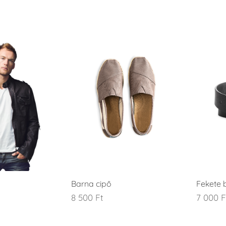
Barna cipő
Fekete 
8 500
Ft
7 000
F