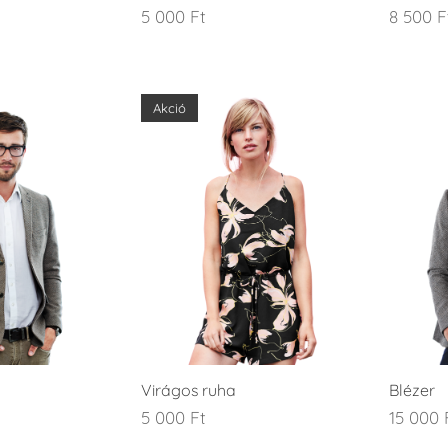
5 000
Ft
8 500
F
Akció
Virágos ruha
Blézer
5 000
Ft
15 000