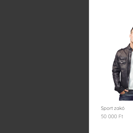
Sport zakó
50 000
Ft