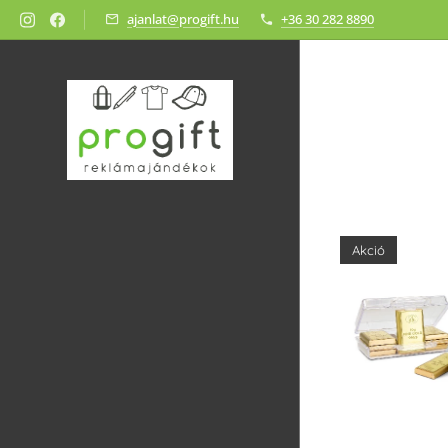
ajanlat@progift.hu
+36 30 282 8890
Akció