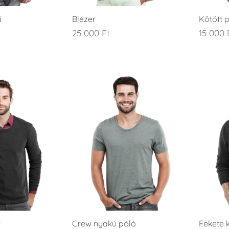
i
Blézer
Kötött 
25 000
Ft
15 000
r
Crew nyakú póló
Fekete 