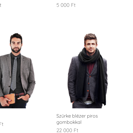
t
5 000
Ft
Szürke blézer piros
gombokkal
Ft
22 000
Ft