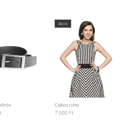
Akció
bőröv
Csíkos ruha
t
7 000
Ft