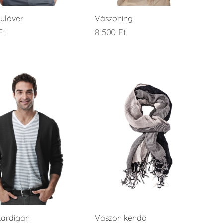
pulóver
Vászoning
Ft
8 500
Ft
kardigán
Vászon kendő