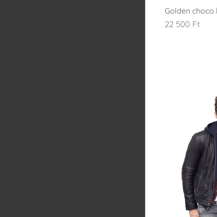
Golden choco 
22 500
Ft