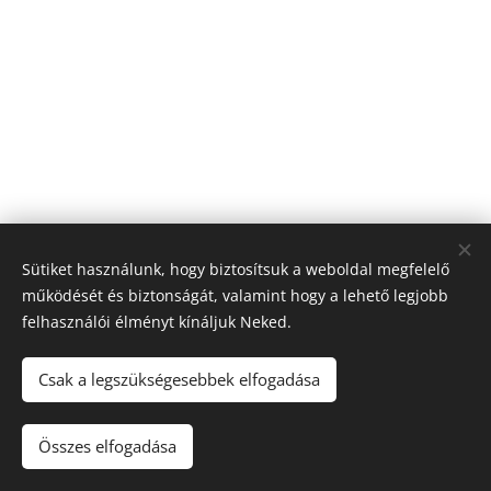
Sütiket használunk, hogy biztosítsuk a weboldal megfelelő
működését és biztonságát, valamint hogy a lehető legjobb
felhasználói élményt kínáljuk Neked.
Csak a legszükségesebbek elfogadása
© 2021 Minden jog fenntartva
Összes elfogadása
Az oldalt a
Webnode
működteti
Sütik