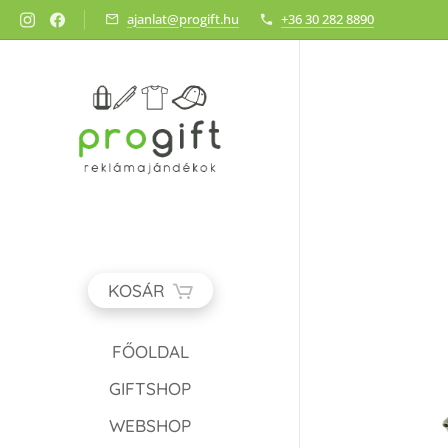
ajanlat@progift.hu
+36 30 282 8890
KOSÁR
FŐOLDAL
GIFTSHOP
WEBSHOP