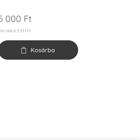
5 000
Ft
fa nélkül 3 937 Ft
Kosárba