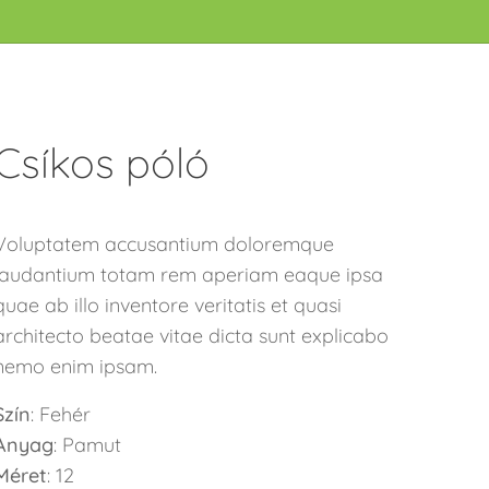
Csíkos póló
Voluptatem accusantium doloremque
laudantium totam rem aperiam eaque ipsa
quae ab illo inventore veritatis et quasi
architecto beatae vitae dicta sunt explicabo
nemo enim ipsam.
Szín
: Fehér
Anyag
: Pamut
Méret
: 12