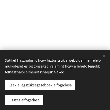
Sütiket használunk, hogy biztosítsuk a weboldal megfelelő
működését és biztonságát, valamint hogy a lehető legjobb
felhasználói élményt kínáljuk Neked.
Csak a legszükségesebbek elfogadása
© 2021 Minden jog fenntartva
Összes elfogadása
Az oldalt a
Webnode
működteti
Sütik